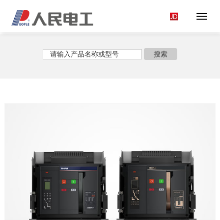
Toggl
Navig
<
搜索