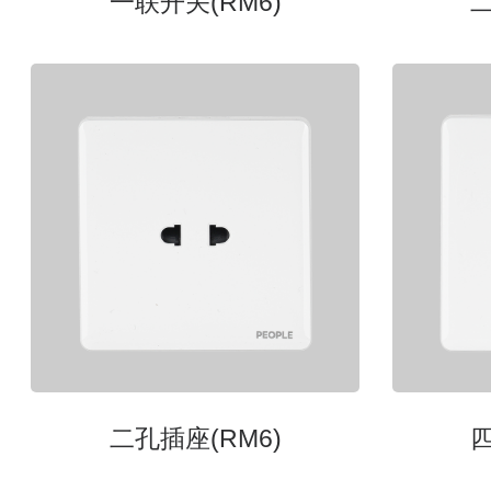
一联开关(RM6)
二
⼆孔插座(RM6)
四