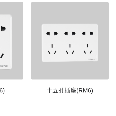
6)
⼗五孔插座(RM6)