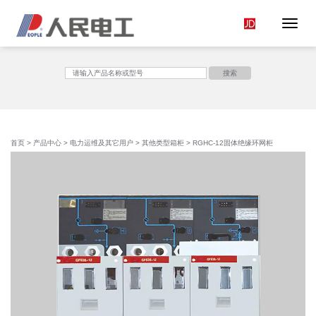
Toggle 
<
搜索
首页
>
产品中心
>
电力运维及其它用户
>
其他类型箱柜
> RGHC-12固体绝缘环网柜